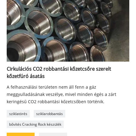
Cirkulációs CO2 robbantási kőzetcsőre szerelt
kőzetfúró ásatás
A felhasználási területen nem áll fenn a gáz
meggyulladásának veszélye, mivel minden égés a zárt
keringésű CO2 robbantási kőzetcsőben történik.
sziklatörés
sziklarobbantás
bővítés Cracking Rock készülék