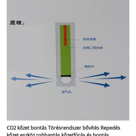
CO2 kőzet bontás Törésrendszer bővítés Repedés
kőzet eszköz robbantás kőzetfúrás és bontás