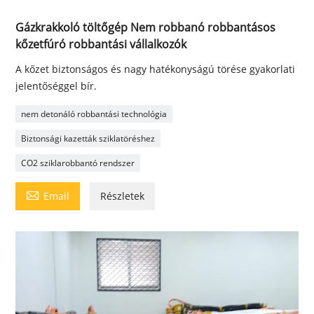
Gázkrakkoló töltőgép Nem robbanó robbantásos
kőzetfúró robbantási vállalkozók
A kőzet biztonságos és nagy hatékonyságú törése gyakorlati
jelentőséggel bír.
nem detonáló robbantási technológia
Biztonsági kazetták sziklatöréshez
CO2 sziklarobbantó rendszer

Email
Részletek