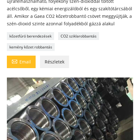
újrafelhasználható, folyékony szén-dioxiddal töltött
acélcsőből, egy kémiai energizálóból és egy szakítótárcsából
áll. Amikor a Gaea CO2 kőzetrobbantó csövet meggyújtják, a
szén-dioxid szinte azonnal folyadékból gázzá alakul
kőzetfúró berendezések
CO2 sziklarobbantás
kemény kőzet robbantás

Email
Részletek