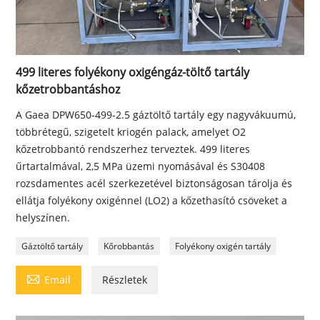
499 literes folyékony oxigéngáz-töltő tartály
kőzetrobbantáshoz
A Gaea DPW650-499-2.5 gáztöltő tartály egy nagyvákuumú,
többrétegű, szigetelt kriogén palack, amelyet O2
kőzetrobbantó rendszerhez terveztek. 499 literes
űrtartalmával, 2,5 MPa üzemi nyomásával és S30408 ​​
rozsdamentes acél szerkezetével biztonságosan tárolja és
ellátja folyékony oxigénnel (LO2) a kőzethasító csöveket a
helyszínen.
Gáztöltő tartály
Kőrobbantás
Folyékony oxigén tartály

Email
Részletek