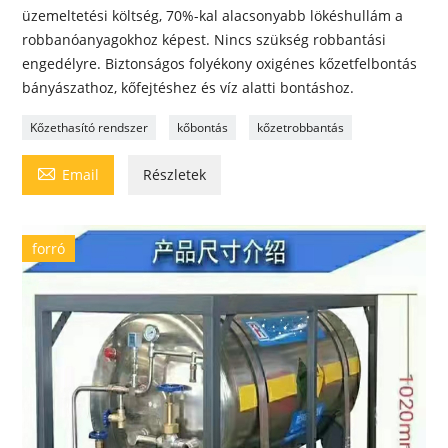
üzemeltetési költség, 70%-kal alacsonyabb lökéshullám a
robbanóanyagokhoz képest. Nincs szükség robbantási
engedélyre. Biztonságos folyékony oxigénes kőzetfelbontás
bányászathoz, kőfejtéshez és víz alatti bontáshoz.
Kőzethasító rendszer
kőbontás
kőzetrobbantás

Email
Részletek
forró