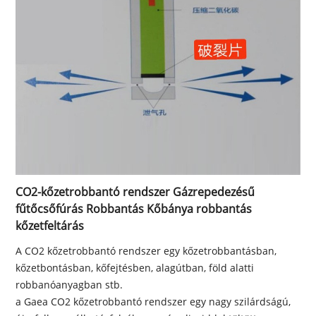
CO2-kőzetrobbantó rendszer Gázrepedezésű
fűtőcsőfúrás Robbantás Kőbánya robbantás
kőzetfeltárás
A CO2 kőzetrobbantó rendszer egy kőzetrobbantásban,
kőzetbontásban, kőfejtésben, alagútban, föld alatti
robbanóanyagban stb.
a Gaea CO2 kőzetrobbantó rendszer egy nagy szilárdságú,