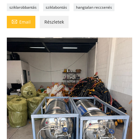
sziklarobbantás
sziklabontás
hangtalan reccsenés

Email
Részletek