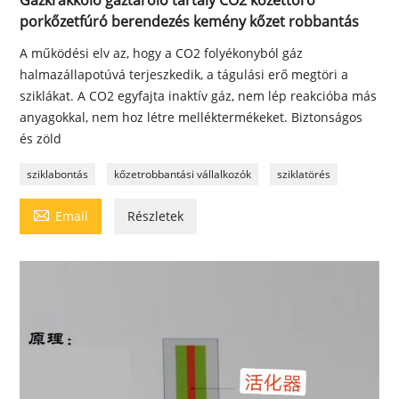
Gázkrakkoló gáztároló tartály CO2 kőzettörő
porkőzetfúró berendezés kemény kőzet robbantás
A működési elv az, hogy a CO2 folyékonyból gáz
halmazállapotúvá terjeszkedik, a tágulási erő megtöri a
sziklákat. A CO2 egyfajta inaktív gáz, nem lép reakcióba más
anyagokkal, nem hoz létre melléktermékeket. Biztonságos
és zöld
sziklabontás
kőzetrobbantási vállalkozók
sziklatörés

Email
Részletek