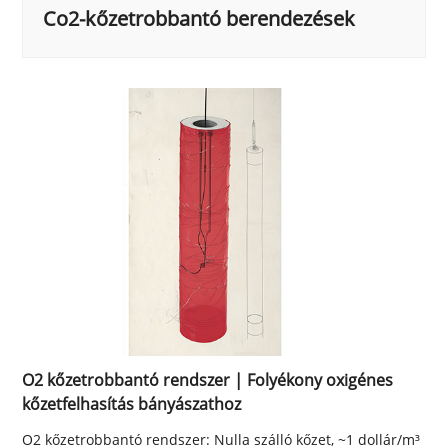
Co2-kőzetrobbantó berendezések
O2 kőzetrobbantó rendszer | Folyékony oxigénes
kőzetfelhasítás bányászathoz
O2 kőzetrobbantó rendszer: Nulla szálló kőzet, ~1 dollár/m³