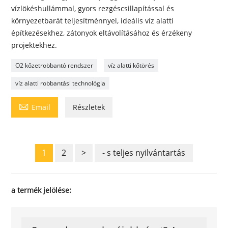
vízlökéshullámmal, gyors rezgéscsillapítással és
környezetbarát teljesítménnyel, ideális víz alatti
építkezésekhez, zátonyok eltávolításához és érzékeny
projektekhez.
O2 kőzetrobbantó rendszer
víz alatti kőtörés
víz alatti robbantási technológia

Email
Részletek
1
2
>
- s teljes nyilvántartás
a termék jelölése: