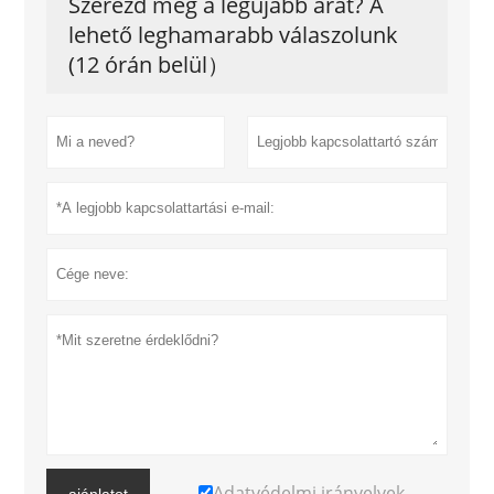
Szerezd meg a legújabb árat? A
lehető leghamarabb válaszolunk
(12 órán belül）
Adatvédelmi irányelvek
ajánlatot