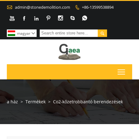

admin@stonedemolition.com
+86-13599538894









magyar

Toggl
a ház
>
Termékek
>
Co2-kőzetrobbantó berendezések