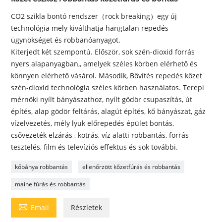
CO2 szikla bontó rendszer（rock breaking）egy új
technológia mely kiválthatja hangtalan repedés
ügynökséget és robbanóanyagot.
Kiterjedt két szempontú. Először, sok szén-dioxid forrás
nyers alapanyagban,, amelyek széles körben elérhető és
könnyen elérhető vásárol. Második, Bővítés repedés kőzet
szén-dioxid technológia széles körben használatos. Terepi
mérnöki nyílt bányászathoz, nyílt gödör csupaszítás, út
építés, alap gödör feltárás, alagút építés, kő bányászat, gáz
vízelvezetés, mély lyuk előrepedés épület bontás,
csővezeték elzárás , kotrás, víz alatti robbantás, forrás
tesztelés, film és televíziós effektus és sok további.
kőbánya robbantás
ellenőrzött kőzetfúrás és robbantás
maine fúrás és robbantás

Email
Részletek