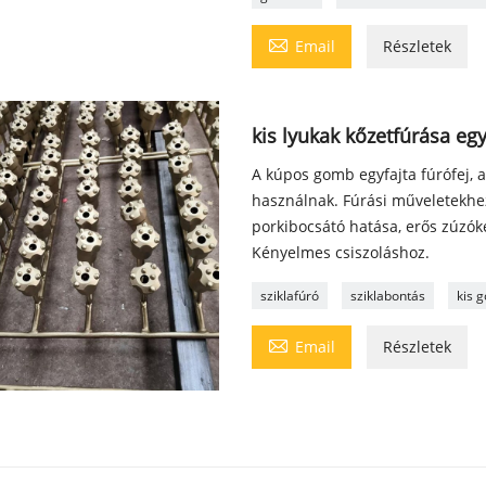

Email
Részletek
kis lyukak kőzetfúrása e
A kúpos gomb egyfajta fúrófej, 
használnak. Fúrási műveletekhez
porkibocsátó hatása, erős zúzók
Kényelmes csiszoláshoz.
sziklafúró
sziklabontás
kis 

Email
Részletek