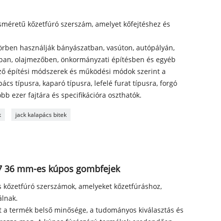
sméretű kőzetfúró szerszám, amelyet kőfejtéshez és
örben használják bányászatban, vasúton, autópályán,
ában, olajmezőben, önkormányzati építésben és egyéb
öző építési módszerek és működési módok szerint a
ács típusra, kaparó típusra, lefelé furat típusra, forgó
bb ezer fajtára és specifikációra oszthatók.
k
jack kalapács bitek
Q7 36 mm-es kúpos gombfejek
s kőzetfúró szerszámok, amelyeket kőzetfúráshoz,
álnak.
t a termék belső minősége, a tudományos kiválasztás és