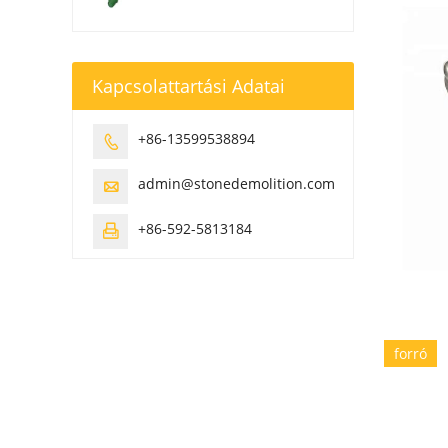
Kapcsolattartási Adatai
+86-13599538894

admin@stonedemolition.com

+86-592-5813184

forró