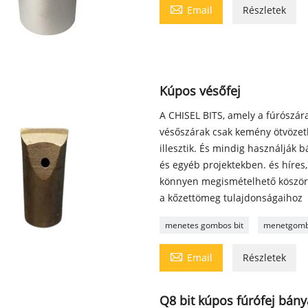

Email
Részletek
Kúpos vésőfej
A CHISEL BITS, amely a fúrószára
vésőszárak csak kemény ötvözet
illesztik. És mindig használják
és egyéb projektekben. és híres,
könnyen megismételhető köször
a kőzettömeg tulajdonságaihoz
menetes gombos bit
menetgomb

Email
Részletek
Q8 bit kúpos fúrófej bán