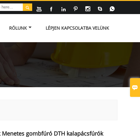








RÓLUNK
LÉPJEN KAPCSOLATBA VELÜNK

ek Menetes gombfúró DTH kalapácsfúrók