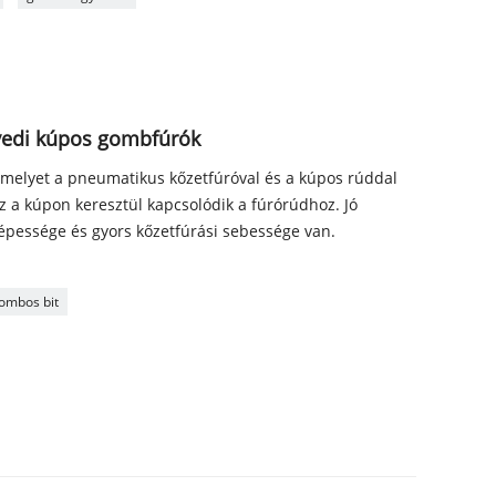
gyedi kúpos gombfúrók
amelyet a pneumatikus kőzetfúróval és a kúpos rúddal
 a kúpon keresztül kapcsolódik a fúrórúdhoz. Jó
épessége és gyors kőzetfúrási sebessége van.
gombos bit