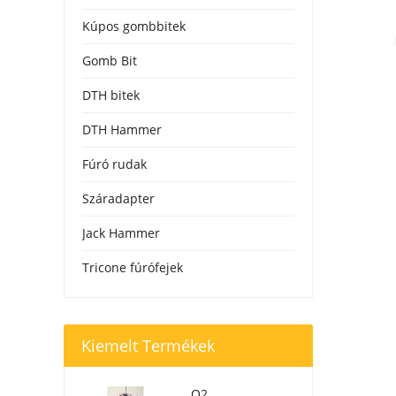
Kúpos gombbitek
Gomb Bit
DTH bitek
DTH Hammer
Fúró rudak
Száradapter
Jack Hammer
Tricone fúrófejek
Kiemelt Termékek
O2