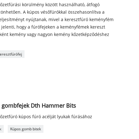
őzetfúrási körülmény között használható, átfogó
nhetően. A kúpos vésőfúrókkal összehasonlítva a
teljesítményt nyújtanak, mivel a keresztfúró keményfém
jelenti, hogy a fúrófejeken a keményfémek kereszt
 főként kemény vagy nagyon kemény kőzetképződéshez
eresztfúrófej
 gombfejek Dth Hammer Bits
kőzetfúró kúpos fúró acélját lyukak fúrásához
k
Kúpos gomb bitek