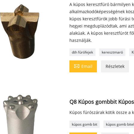
A kúpos keresztfúró bármilyen k
alkalmazkodóképességének köszö
kúpos keresztfúrók jobb fúrási 
hegyei megduplázódtak, ami azt 
alakúak. A kúpos keresztfúrót
használják.
dth fúrófejek
keresztmaró
K

Email
Részletek
Q8 Kúpos gombbit Kúpos
Kúpos fúrószárak kötik össze a 
kúpos gomb bit
kúpos gomb bite