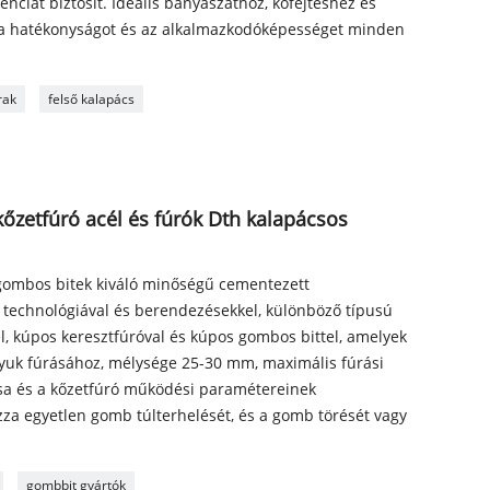
enciát biztosít. Ideális bányászathoz, kőfejtéshez és
l a hatékonyságot és az alkalmazkodóképességet minden
rak
felső kalapács
zetfúró acél és fúrók Dth kalapácsos
ombos bitek kiváló minőségű cementezett
 technológiával és berendezésekkel, különböző típusú
el, kúpos keresztfúróval és kúpos gombos bittel, amelyek
lyuk fúrásához, mélysége 25-30 mm, maximális fúrási
ása és a kőzetfúró működési paramétereinek
za egyetlen gomb túlterhelését, és a gomb törését vagy
gombbit gyártók