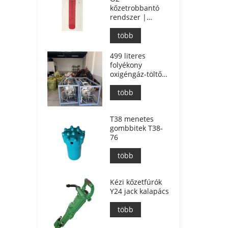
kőzetrobbantó
rendszer |
Folyékony
oxigénes
több
kőzetfelhasítás
bányászathoz
499 literes
folyékony
oxigéngáz-töltő
tartály
kőzetrobbantáshoz
több
T38 menetes
gombbitek T38-
76
több
Kézi kőzetfúrók
Y24 jack kalapács
több