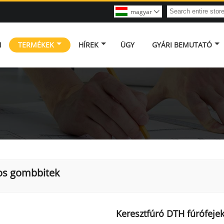
magyar

N
TERMÉKEK
HÍREK
ÜGY
GYÁRI BEMUTATÓ
os gombbitek
Keresztfúró DTH fúrófej