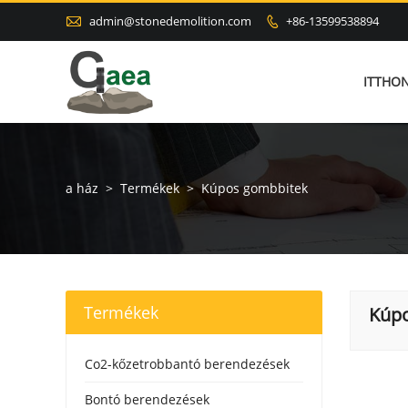

admin@stonedemolition.com
+86-13599538894

ITTHO
a ház
>
Termékek
>
Kúpos gombbitek
Termékek
Kúp
Co2-kőzetrobbantó berendezések
Bontó berendezések