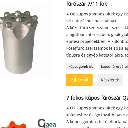
fúrószár 7/11 fok
A Q8 kúpos gombos bitek egy ki
sziklatöréshez használnak.
A kőzetfúró szerszámot széles k
alagútban, átereszben, geológi
építési projektekben. A különb
kőzetfúró szerszámok felső kalap
típusra és egyéb kategóriákra, tö
kúpos gomb bit
kúpos fúrószára

Email
Részletek
7 fokos kúpos fúrószár 
A Q7 kúpos gombos bitek egy ki
kőfejtéshez és így tovább haszn
A kúpos gombos bit élettartamá