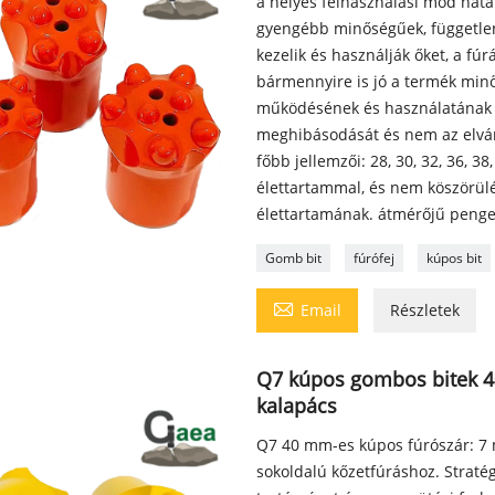
a helyes felhasználási mód hat
gyengébb minőségűek, független
kezelik és használják őket, a fúr
bármennyire is jó a termék min
működésének és használatának h
meghibásodását és nem az elvár
főbb jellemzői: 28, 30, 32, 36, 38
élettartammal, és nem köszörül
élettartamának. átmérőjű penge 
Gomb bit
fúrófej
kúpos bit

Email
Részletek
Q7 kúpos gombos bitek 4
kalapács
Q7 40 mm-es kúpos fúrószár: 7 
sokoldalú kőzetfúráshoz. Strat