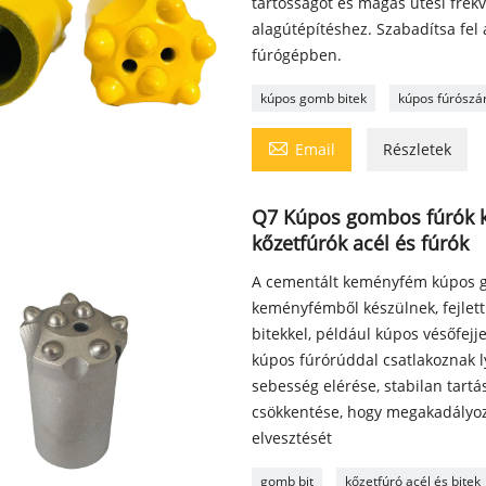
tartósságot és magas ütési frekv
alagútépítéshez. Szabadítsa fe
fúrógépben.
kúpos gomb bitek
kúpos fúrószá

Email
Részletek
Q7 Kúpos gombos fúrók kő
kőzetfúrók acél és fúrók
A cementált keményfém kúpos g
keményfémből készülnek, fejlett
bitekkel, például kúpos vésőfejj
kúpos fúrórúddal csatlakoznak 
sebesség elérése, stabilan tart
csökkentése, hogy megakadályoz
elvesztését
gomb bit
kőzetfúró acél és bitek