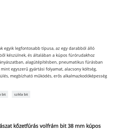
k egyik legfontosabb típusa, az egy darabból álló
ből készülnek, és általában a kúpos fúrórudakhoz
 bányászatban, alagútépítésben, pneumatikus fúrásban
 mint egyszerű gyártási folyamat, alacsony költség,
ülés, megbízható működés, erős alkalmazkodóképesség
 bit
szikla bit
yászat kőzetfúrás volfrám bit 38 mm kúpos