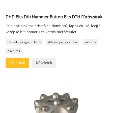
DHD Bits Dth Hammer Button Bits DTH Fúrószárak
Öt alapkialakítás érhető el: domború, lapos elülső, leejtő
középső bit, homorú és kettős mérőfelület.
dth kalapácsgomb bitek
dth kalapács gyártók
kútfúrás
olajfúrás

Email
Részletek