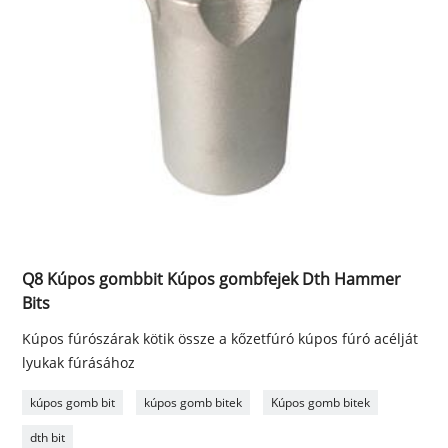
Q8 Kúpos gombbit Kúpos gombfejek Dth Hammer
Bits
Kúpos fúrószárak kötik össze a kőzetfúró kúpos fúró acélját
lyukak fúrásához
kúpos gomb bit
kúpos gomb bitek
Kúpos gomb bitek
dth bit