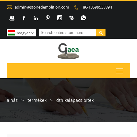

admin@stonedemolition.com
+86-13599538894









magyar

Toggl
a ház
>
termékek
>
dth kalapács bitek