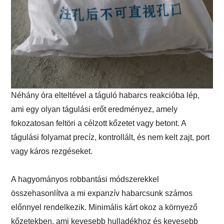
Néhány óra elteltével a táguló habarcs reakcióba lép,
ami egy olyan tágulási erőt eredményez, amely
fokozatosan feltöri a célzott kőzetet vagy betont. A
tágulási folyamat precíz, kontrollált, és nem kelt zajt, port
vagy káros rezgéseket.
A hagyományos robbantási módszerekkel
összehasonlítva a mi expanzív habarcsunk számos
előnnyel rendelkezik. Minimális kárt okoz a környező
kőzetekben, ami kevesebb hulladékhoz és kevesebb