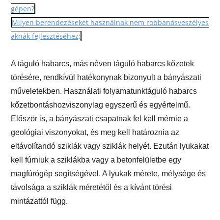
gépen?
Milyen berendezéseket használnak nem robbanásveszélyes
aknák fejlesztéséhez;
A táguló habarcs, más néven táguló habarcs kőzetek
törésére, rendkívül hatékonynak bizonyult a bányászati ​​
műveletekben. Használati folyamatunk
táguló habarcs
kőzetbontáshoz
viszonylag egyszerű és egyértelmű.
Először is, a bányászati ​​csapatnak fel kell mérnie a
geológiai viszonyokat, és meg kell határoznia az
eltávolítandó sziklák vagy sziklák helyét. Ezután lyukakat
kell fúrniuk a sziklákba vagy a betonfelületbe egy
magfúrógép segítségével. A lyukak mérete, mélysége és
távolsága a sziklák méretétől és a kívánt törési
mintázattól függ.