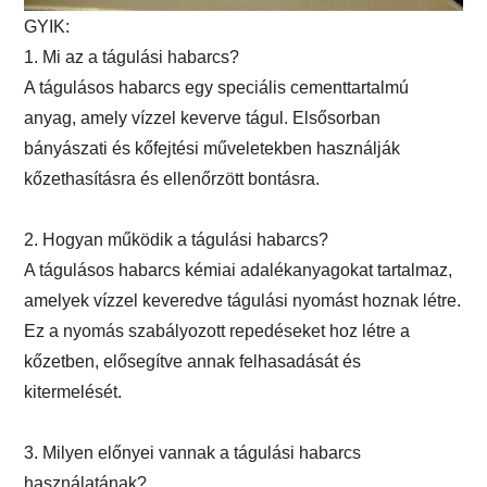
GYIK:
1. Mi az a tágulási habarcs?
A tágulásos habarcs egy speciális cementtartalmú
anyag, amely vízzel keverve tágul. Elsősorban
bányászati ​​és kőfejtési műveletekben használják
kőzethasításra és ellenőrzött bontásra.
2. Hogyan működik a tágulási habarcs?
A tágulásos habarcs kémiai adalékanyagokat tartalmaz,
amelyek vízzel keveredve tágulási nyomást hoznak létre.
Ez a nyomás szabályozott repedéseket hoz létre a
kőzetben, elősegítve annak felhasadását és
kitermelését.
3. Milyen előnyei vannak a tágulási habarcs
használatának?