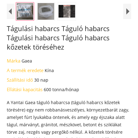
Tágulási habarcs Táguló habarcs
Tágulási habarcs Táguló habarcs
kőzetek töréséhez
Márka
Gaea
A termék eredete
Kína
Szállítási idő
30 nap
Ellátási kapacitás
600 tonna/hónap
A Yantai Gaea táguló habarcsa (táguló habarcs kőzetek
törésére) egy nem robbanásveszélyes, környezetbarát zagy,
amelyet fúrt lyukakba öntenek, és amely egy éjszaka alatt
tágul, márványt, gránitot, mészkövet, betont és sziklákat
törve zaj, rezgés vagy pergőkő nélkül. A kőzetek törésére