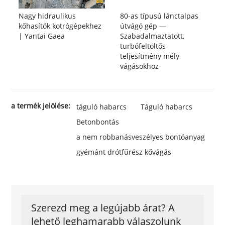
Nagy hidraulikus
80-as típusú lánctalpas
kőhasítók kotrógépekhez
útvágó gép —
| Yantai Gaea
Szabadalmaztatott,
turbófeltöltős
teljesítmény mély
vágásokhoz
a termék jelölése:
táguló habarcs
Táguló habarcs
Betonbontás
a nem robbanásveszélyes bontóanyag
gyémánt drótfűrész kővágás
Szerezd meg a legújabb árat? A
lehető leghamarabb válaszolunk