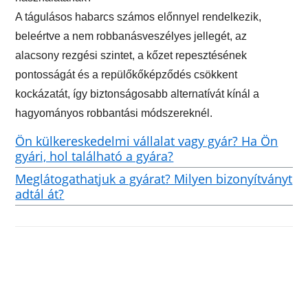
A tágulásos habarcs számos előnnyel rendelkezik,
beleértve a nem robbanásveszélyes jellegét, az
alacsony rezgési szintet, a kőzet repesztésének
pontosságát és a repülőkőképződés csökkent
kockázatát, így biztonságosabb alternatívát kínál a
hagyományos robbantási módszereknél.
Ön külkereskedelmi vállalat vagy gyár? Ha Ön
gyári, hol található a gyára?
Meglátogathatjuk a gyárat? Milyen bizonyítványt
adtál át?