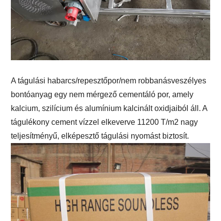
A tágulási habarcs/repesztőpor/nem robbanásveszélyes
bontóanyag egy nem mérgező cementáló por, amely
kalcium, szilícium és alumínium kalcinált oxidjaiból áll. A
tágulékony cement vízzel elkeverve 11200 T/m2 nagy
teljesítményű, elképesztő tágulási nyomást biztosít.