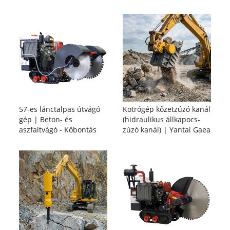
57-es lánctalpas útvágó
Kotrógép kőzetzúzó kanál
gép | Beton- és
(hidraulikus állkapocs-
aszfaltvágó - Kőbontás
zúzó kanál) | Yantai Gaea