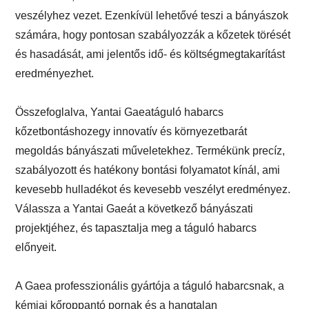
veszélyhez vezet. Ezenkívül lehetővé teszi a bányászok
számára, hogy pontosan szabályozzák a kőzetek törését
és hasadását, ami jelentős idő- és költségmegtakarítást
eredményezhet.
Összefoglalva, Yantai Gaea
táguló habarcs
kőzetbontáshoz
egy innovatív és környezetbarát
megoldás bányászati ​​műveletekhez. Termékünk precíz,
szabályozott és hatékony bontási folyamatot kínál, ami
kevesebb hulladékot és kevesebb veszélyt eredményez.
Válassza a Yantai Gaeát a következő bányászati ​​
projektjéhez, és tapasztalja meg a táguló habarcs
előnyeit.
A Gaea professzionális gyártója a táguló habarcsnak, a
kémiai kőroppantó pornak és a hangtalan