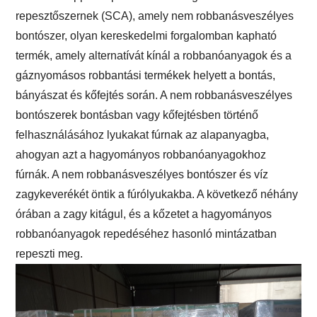
repesztőszernek (SCA), amely nem robbanásveszélyes
bontószer, olyan kereskedelmi forgalomban kapható
termék, amely alternatívát kínál a robbanóanyagok és a
gáznyomásos robbantási termékek helyett a bontás,
bányászat és kőfejtés során. A nem robbanásveszélyes
bontószerek bontásban vagy kőfejtésben történő
felhasználásához lyukakat fúrnak az alapanyagba,
ahogyan azt a hagyományos robbanóanyagokhoz
fúrnák. A nem robbanásveszélyes bontószer és víz
zagykeverékét öntik a fúrólyukakba. A következő néhány
órában a zagy kitágul, és a kőzetet a hagyományos
robbanóanyagok repedéséhez hasonló mintázatban
repeszti meg.