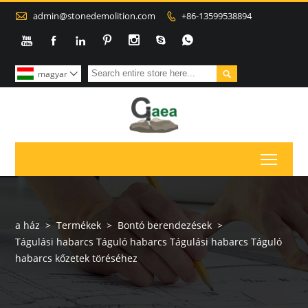

admin@stonedemolition.com
+86-13599538894









magyar

Toggl
a ház
>
Termékek
>
Bontó berendezések
>
Tágulási habarcs Táguló habarcs Tágulási habarcs Táguló
habarcs kőzetek töréséhez