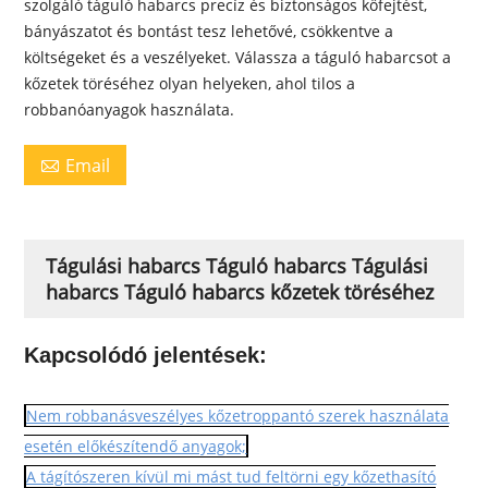
szolgáló táguló habarcs precíz és biztonságos kőfejtést,
bányászatot és bontást tesz lehetővé, csökkentve a
költségeket és a veszélyeket. Válassza a táguló habarcsot a
kőzetek töréséhez olyan helyeken, ahol tilos a
robbanóanyagok használata.
Email

Tágulási habarcs Táguló habarcs Tágulási
habarcs Táguló habarcs kőzetek töréséhez
Kapcsolódó jelentések:
Nem robbanásveszélyes kőzetroppantó szerek használata
esetén előkészítendő anyagok;
A tágítószeren kívül mi mást tud feltörni egy kőzethasító