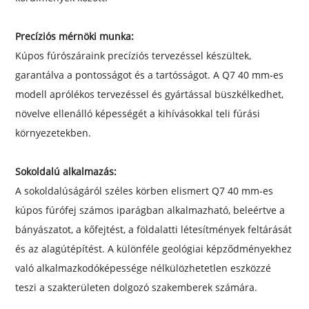
Precíziós mérnöki munka:
Kúpos fúrószáraink precíziós tervezéssel készültek,
garantálva a pontosságot és a tartósságot. A Q7 40 mm-es
modell aprólékos tervezéssel és gyártással büszkélkedhet,
növelve ellenálló képességét a kihívásokkal teli fúrási
környezetekben.
Sokoldalú alkalmazás:
A sokoldalúságáról széles körben elismert Q7 40 mm-es
kúpos fúrófej számos iparágban alkalmazható, beleértve a
bányászatot, a kőfejtést, a földalatti létesítmények feltárását
és az alagútépítést. A különféle geológiai képződményekhez
való alkalmazkodóképessége nélkülözhetetlen eszközzé
teszi a szakterületen dolgozó szakemberek számára.