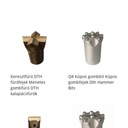
Keresztfúró DTH
Q8 Kúpos gombbit Kúpos
fúrófejek Menetes
gombfejek Dth Hammer
gombfúró DTH
Bits
kalapácsfúrók