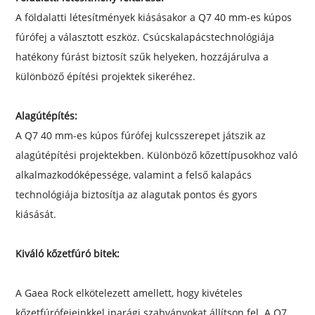
A földalatti létesítmények kiásásakor a Q7 40 mm-es kúpos
fúrófej a választott eszköz. Csúcskalapácstechnológiája
hatékony fúrást biztosít szűk helyeken, hozzájárulva a
különböző építési projektek sikeréhez.
Alagútépítés:
A Q7 40 mm-es kúpos fúrófej kulcsszerepet játszik az
alagútépítési projektekben. Különböző kőzettípusokhoz való
alkalmazkodóképessége, valamint a felső kalapács
technológiája biztosítja az alagutak pontos és gyors
kiásását.
Kiváló kőzetfúró bitek:
A Gaea Rock elkötelezett amellett, hogy kivételes
kőzetfúrófejeinkkel iparági szabványokat állítson fel. A Q7