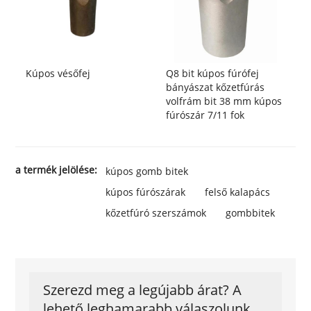
Kúpos vésőfej
Q8 bit kúpos fúrófej
bányászat kőzetfúrás
volfrám bit 38 mm kúpos
fúrószár 7/11 fok
a termék jelölése:
kúpos gomb bitek
kúpos fúrószárak
felső kalapács
kőzetfúró szerszámok
gombbitek
Szerezd meg a legújabb árat? A
lehető leghamarabb válaszolunk