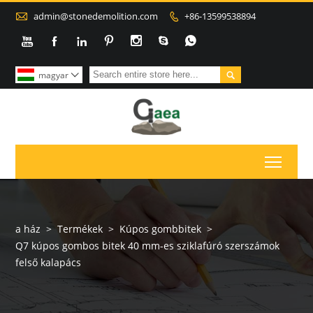

admin@stonedemolition.com
+86-13599538894









magyar

Toggl
a ház
>
Termékek
>
Kúpos gombbitek
>
Q7 kúpos gombos bitek 40 mm-es sziklafúró szerszámok
felső kalapács