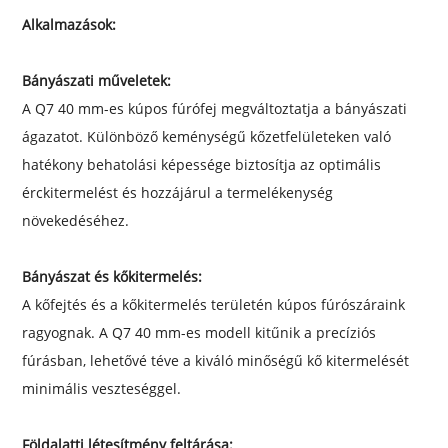
Alkalmazások:
Bányászati ​​műveletek:
A Q7 40 mm-es kúpos fúrófej megváltoztatja a bányászati ​​
ágazatot. Különböző keménységű kőzetfelületeken való
hatékony behatolási képessége biztosítja az optimális
érckitermelést és hozzájárul a termelékenység
növekedéséhez.
Bányászat és kőkitermelés:
A kőfejtés és a kőkitermelés területén kúpos fúrószáraink
ragyognak. A Q7 40 mm-es modell kitűnik a precíziós
fúrásban, lehetővé téve a kiváló minőségű kő kitermelését
minimális veszteséggel.
Földalatti létesítmény feltárása: