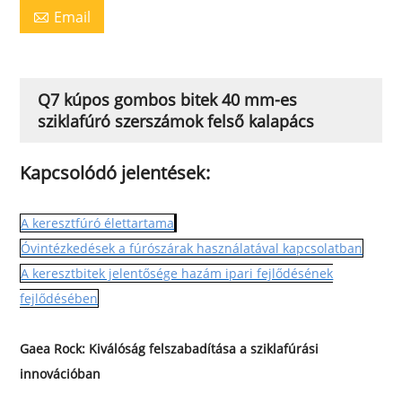
Email

Q7 kúpos gombos bitek 40 mm-es
sziklafúró szerszámok felső kalapács
Kapcsolódó jelentések:
A keresztfúró élettartama
Óvintézkedések a fúrószárak használatával kapcsolatban
A keresztbitek jelentősége hazám ipari fejlődésének
fejlődésében
Gaea Rock: Kiválóság felszabadítása a sziklafúrási
innovációban