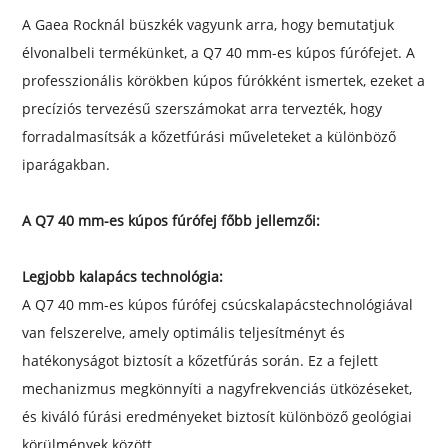
A Gaea Rocknál büszkék vagyunk arra, hogy bemutatjuk
élvonalbeli termékünket, a Q7 40 mm-es kúpos fúrófejet. A
professzionális körökben kúpos fúrókként ismertek, ezeket a
precíziós tervezésű szerszámokat arra tervezték, hogy
forradalmasítsák a kőzetfúrási műveleteket a különböző
iparágakban.
A Q7 40 mm-es kúpos fúrófej főbb jellemzői:
Legjobb kalapács technológia:
A Q7 40 mm-es kúpos fúrófej csúcskalapácstechnológiával
van felszerelve, amely optimális teljesítményt és
hatékonyságot biztosít a kőzetfúrás során. Ez a fejlett
mechanizmus megkönnyíti a nagyfrekvenciás ütközéseket,
és kiváló fúrási eredményeket biztosít különböző geológiai
körülmények között.