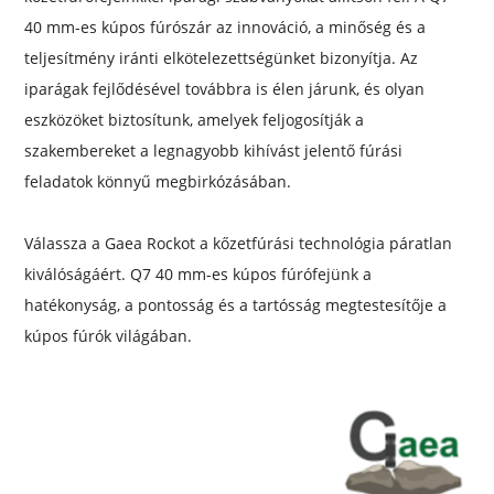
40 mm-es kúpos fúrószár az innováció, a minőség és a
teljesítmény iránti elkötelezettségünket bizonyítja. Az
iparágak fejlődésével továbbra is élen járunk, és olyan
eszközöket biztosítunk, amelyek feljogosítják a
szakembereket a legnagyobb kihívást jelentő fúrási
feladatok könnyű megbirkózásában.
Válassza a Gaea Rockot a kőzetfúrási technológia páratlan
kiválóságáért. Q7 40 mm-es kúpos fúrófejünk a
hatékonyság, a pontosság és a tartósság megtestesítője a
kúpos fúrók világában.