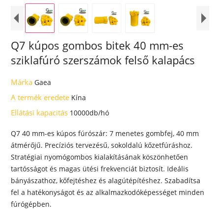
Q7 kúpos gombos bitek 40 mm-es
sziklafúró szerszámok felső kalapács
Márka
Gaea
A termék eredete
Kína
Ellátási kapacitás
10000db/hó
Q7 40 mm-es kúpos fúrószár: 7 menetes gombfej, 40 mm
átmérőjű. Precíziós tervezésű, sokoldalú kőzetfúráshoz.
Stratégiai nyomógombos kialakításának köszönhetően
tartósságot és magas ütési frekvenciát biztosít. Ideális
bányászathoz, kőfejtéshez és alagútépítéshez. Szabadítsa
fel a hatékonyságot és az alkalmazkodóképességet minden
fúrógépben.