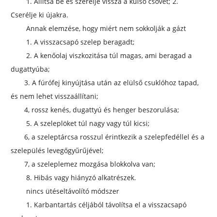
1. Állítsa be és szerelje vissza a külső csövet; 2.
Cserélje ki újakra.
Annak elemzése, hogy miért nem sokkolják a gázt
1. A visszacsapó szelep beragadt;
2. A kenőolaj viszkozitása túl magas, ami beragad a
dugattyúba;
3. A fúrófej kinyújtása után az elülső csuklóhoz tapad,
és nem lehet visszaállítani;
4, rossz kenés, dugattyú és henger beszorulása;
5. A szeleplöket túl nagy vagy túl kicsi;
6, a szeleptárcsa rosszul érintkezik a szelepfedéllel és a
szelepülés levegőgyűrűjével;
7, a szeleplemez mozgása blokkolva van;
8. Hibás vagy hiányzó alkatrészek.
nincs ütéseltávolító módszer
1. Karbantartás céljából távolítsa el a visszacsapó