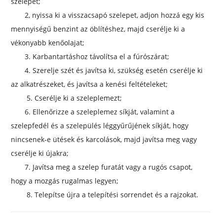
szelepet;
2, nyissa ki a visszacsapó szelepet, adjon hozzá egy kis
mennyiségű benzint az öblítéshez, majd cserélje ki a
vékonyabb kenőolajat;
3. Karbantartáshoz távolítsa el a fúrószárat;
4. Szerelje szét és javítsa ki, szükség esetén cserélje ki
az alkatrészeket, és javítsa a kenési feltételeket;
5. Cserélje ki a szeleplemezt;
6. Ellenőrizze a szeleplemez síkját, valamint a
szelepfedél és a szelepülés léggyűrűjének síkját, hogy
nincsenek-e ütések és karcolások, majd javítsa meg vagy
cserélje ki újakra;
7. Javítsa meg a szelep furatát vagy a rugós csapot,
hogy a mozgás rugalmas legyen;
8. Telepítse újra a telepítési sorrendet és a rajzokat.