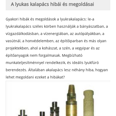
A lyukas kalapács hibái és megoldásai
Gyakori hibák és megoldások a lyukra
kalapács
: le-a
lyukra
kalapács
széles körben használják a bányászatban, a
vízgazdálkodásban, a vízenergiában, az autópályákban, a
vasútnál, a honvédelemben, az építőiparban és más olyan
projektekben, ahol a kohászat, a szén, a vegyipar és az
építőanyagok nem forgalmasak. Megbízható
munkateljesítménnyel rendelkezik, és ideális lyukfúró
berendezés. Általában a
kalapács
lesz néhány hiba, hogyan
lehet megoldani ezeket a hibákat?