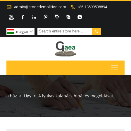

admin@stonedemolition.com
+86-13599538894









magyar

Toggl
a ház
>
Ügy
>
A lyukas kalapács hibái és megoldásai