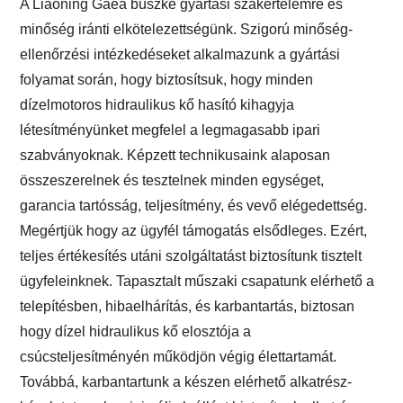
A Liaoning Gaea büszke gyártási szakértelemre és
minőség iránti elkötelezettségünk. Szigorú minőség-
ellenőrzési intézkedéseket alkalmazunk a gyártási
folyamat során, hogy biztosítsuk, hogy minden
dízelmotoros hidraulikus kő hasító kihagyja
létesítményünket megfelel a legmagasabb ipari
szabványoknak. Képzett technikusaink alaposan
összeszerelnek és tesztelnek minden egységet,
garancia tartósság, teljesítmény, és vevő elégedettség.
Megértjük hogy az ügyfél támogatás elsődleges. Ezért,
teljes értékesítés utáni szolgáltatást biztosítunk tisztelt
ügyfeleinknek. Tapasztalt műszaki csapatunk elérhető a
telepítésben, hibaelhárítás, és karbantartás, biztosan
hogy dízel hidraulikus kő elosztója a
csúcsteljesítményén működjön végig élettartamát.
Továbbá, karbantartunk a készen elérhető alkatrész-