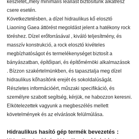
készletet,,mely minimális leállást biztosítunk alkatrész
csere esetén.
Következtetésben, a dízel hidraulikus kő elosztó
Liaoning Gaea áttörést megoldást jelent a hatékony rock
töréshez. Dízel erőforrásával , kiváló teljesítmény, és
masszív konstrukció, a rock elosztó kivételes
megbízhatóságot és termelékenységet biztosít a
bányászatban, építőipari, és építőmérnöki alkalmazások
. Bízzon szakértelmünkben, és tapasztalja meg dízel
hidraulikus kőhasítónk erejét és sokoldalúságát.
Részletes információért, műszaki specifikáció, és
személyre szabott segítség, kérjük, ne habozzon keresni.
Elkötelezettek vagyunk a megbeszélés mellett
követelmények és az elvárások felülmúlása.
Hidraulikus hasító gép termék bevezetés：