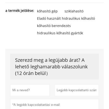
a termék jelölése:
kőhasító gép
sziklahasító
Eladó használt hidraulikus kőhasító
kőhasító berendezés
hidraulikus kőhasító gyártók
Szerezd meg a legújabb árat? A
lehető leghamarabb válaszolunk
(12 órán belül）