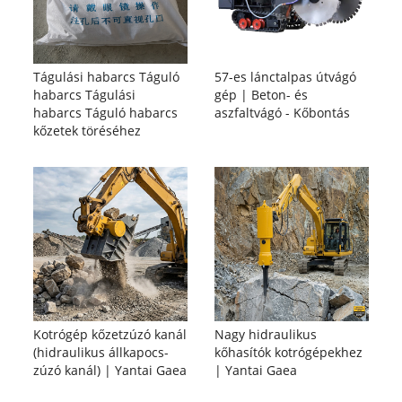
Tágulási habarcs Táguló
57-es lánctalpas útvágó
habarcs Tágulási
gép | Beton- és
habarcs Táguló habarcs
aszfaltvágó - Kőbontás
kőzetek töréséhez
Kotrógép kőzetzúzó kanál
Nagy hidraulikus
(hidraulikus állkapocs-
kőhasítók kotrógépekhez
zúzó kanál) | Yantai Gaea
| Yantai Gaea