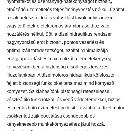
nyomatékot és üzemanyag-hatékonyságot biztosít,,
elhúzódó üzemeltetés teljesítményvesztés nélkül. Ezáltal
a sziklaelosztó ideális választást távoli helyszínekre
vagy területekre elektromos áramforrásokhoz való
hozzáférés nélkül. Sőt, a dízel hidraulikus rendszer
nagynyomású erőt biztosít,, pontos vezérlést és
optimalizált töredezettséget, ezáltal minimalizálja
energiapazarlást és maximalizálja termelékenység.
Tervezésünkben a biztonság elsődleges tervezési
filozófiánkban. A dízelmotoros hidraulikus kőfelosztó
fejlett biztonsági funkciókat tartalmaz mind környező
környezet. Sziklahasítónk biztonsági reteszeléssel,
vészleállító funkciókkal, és védő védõelemekkel, biztos
és megbízható üzemelést biztosít. Továbbá, a dízel motor
csökkentett zajkibocsátása csendesebb és
kényelmesebb munkakörnyezethez járul hozzá.