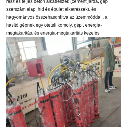
rész és teljes beton alkatrészek (cement járda, gép
szerszám alap, híd és épület alkatrészek), és
hagyományos összehasonlítva az üzemmóddal , a
hasító gépnek egy oteteli komoly, gép , energia-
megtakarítás, és energia-megtakarítás kezelés.