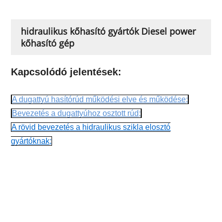
hidraulikus kőhasító gyártók Diesel power
kőhasító gép
Kapcsolódó jelentések:
A dugattyú hasítórúd működési elve és működése;
Bevezetés a dugattyúhoz osztott rúd;
A rövid bevezetés a hidraulikus szikla elosztó
gyártóknak;