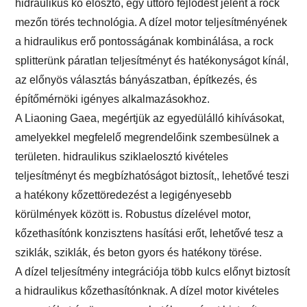
hidraulikus kő elosztó, egy úttörő fejlődést jelent a rock
mezőn törés technológia. A dízel motor teljesítményének
a hidraulikus erő pontosságának kombinálása, a rock
splitterünk páratlan teljesítményt és hatékonyságot kínál,
az előnyös választás bányászatban, építkezés, és
építőmérnöki igényes alkalmazásokhoz.
A Liaoning Gaea, megértjük az egyedülálló kihívásokat,
amelyekkel megfelelő megrendelőink szembesülnek a
területen. hidraulikus sziklaelosztó kivételes
teljesítményt és megbízhatóságot biztosít,, lehetővé teszi
a hatékony kőzettöredezést a legigényesebb
körülmények között is. Robustus dízelével motor,
kőzethasítónk konzisztens hasítási erőt, lehetővé tesz a
sziklák, sziklák, és beton gyors és hatékony törése.
A dízel teljesítmény integrációja több kulcs előnyt biztosít
a hidraulikus kőzethasítónknak. A dízel motor kivételes