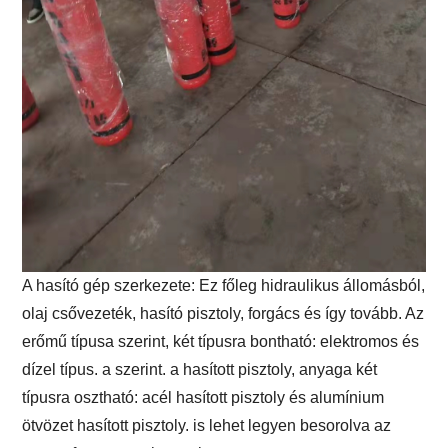
A hasító gép szerkezete: Ez főleg hidraulikus állomásból,
olaj csővezeték, hasító pisztoly, forgács és így tovább. Az
erőmű típusa szerint, két típusra bontható: elektromos és
dízel típus. a szerint. a hasított pisztoly, anyaga két
típusra osztható: acél hasított pisztoly és alumínium
ötvözet hasított pisztoly. is lehet legyen besorolva az