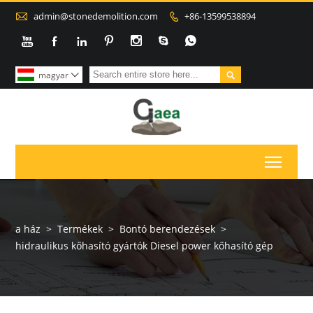

admin@stonedemolition.com
+86-13599538894









magyar

Toggl
a ház
>
Termékek
>
Bontó berendezések
>
hidraulikus kőhasító gyártók Diesel power kőhasító gép