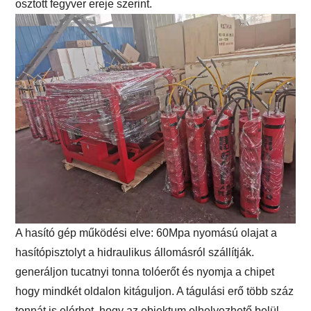
osztott fegyver ereje szerint.
A hasító gép működési elve: 60Mpa nyomású olajat a
hasítópisztolyt a hidraulikus állomásról szállítják.
generáljon tucatnyi tonna tolóerőt és nyomja a chipet
hogy mindkét oldalon kitáguljon. A tágulási erő több száz
tonnát is elérhet, hogy az objektum elhelyezhető belül