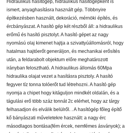
Hidraulikus hasítógép, hidraulikus hasítógépként is
ismert, anyaghasításra használt gép. Többnyire
építkezésben használt, dekoráció, mérnöki építés, és
ércbányászat. A hasító gép két részből áll: a hidraulikus
erőmű és hasító pisztolyt. A hasító gépet az nagy
nyomású olaj kimenet hajtja a szivattyúállomásról, hogy
hatalmas hajtóerőt generáljon, és mechanikai erősítés
után, a feldarabolt objektum előre meghatározott
irányban felosztható. A hidraulikus állomás 60Mpa
hidraulika olajat vezet a hasításra pisztoly. A hasító
fegyver tíz tonna tolóerőt tud létrehozni. A hasító gép
nyomja a chipet hogy kitáguljon mindkét oldalán, és a
tágulási erő több száz tonnát 2c elérhet, hogy az tárgy
felhasadjon és elválik belülről. . A hasítógép főleg építő
kő bányászati műveletekre használt: a nagy érc
másodlagos bontása(fém ércek, nemfémes ásványok); a