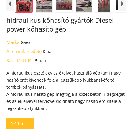
hidraulikus kőhasító gyártók Diesel
power kőhasító gép
Márka
Gaea
A termék eredete
Kína
Szállítási idő
15 nap
A hidraulikus osztó egy az ékelvet használó gép (ami nagy
hasító erőt kivehet kifelé a legszűkebb lyukban) kőfejtő
tömbök bányászata.
A hidraulikus hasító gép megfogja a kőzet beton, ridegségét
és az ék elvével tervezve kioldható nagy hasító erő kifelé a
legszűkebb lyukban.
Email
